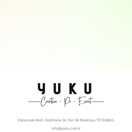
Vişnezade Mah. Silahhane Sk. No: 6A Beşiktaş / İSTANBUL
info@yuku.com.tr